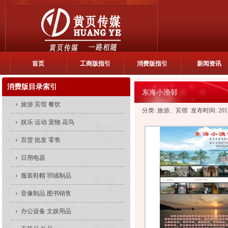
首页
工商版指引
消费版指引
新闻资讯
消费版目录索引
东海小渔邨
旅游 宾馆 餐饮
分类: 旅游、宾馆 发布时间: 2015-0
娱乐 运动 宠物 花鸟
百货 批发 零售
日用电器
服装鞋帽 羽绒制品
音像制品 图书销售
办公设备 文娱用品