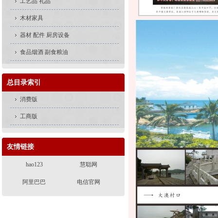
工艺品 礼品
木材家具
器材 配件 厨房设备
食品烟酒 副食粮油
总目录索引
消费版
工商版
友情链接
hao123
慧聪网
阿里巴巴
电信官网