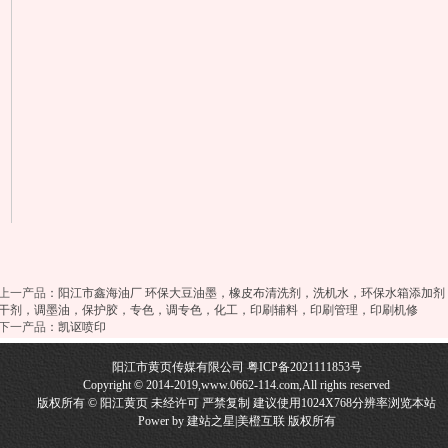
上一产品
：
阳江市鑫海油厂 环保大豆油墨，橡皮布清洗剂，洗机水，环保水箱添加
干剂，调墨油，保护胶，专色，调专色，化工，印刷辅料，印刷管理，印刷机修
下一产品
：
凯讴喷印
阳江市黄页传媒有限公司
粤ICP备2021111853号
Copyright © 2014-2019,www.0662-114.com,All rights reserved
版权所有 © 阳江黄页 未经许可 严禁复制 建议使用1024X768分辨率浏览本站
Power by
建站之星
|
美橙互联
版权所有