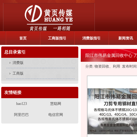
首页
工商版指引
消费版指引
新闻资讯
总目录索引
阳江市伟易金属回收中心 
消费版
分类: 物资回收、利用 发布时间: 202
工商版
友情链接
hao123
慧聪网
阿里巴巴
电信官网