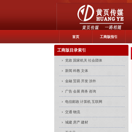
首页
工商版指引
工商版目录索引
党政 国家机关 社会团体
新闻 科教 文体
金融 贸易 开发 涉外
广告 会展 商务 咨询
电信邮政 计算机 互联网
交通 物流
城建 房产 建材